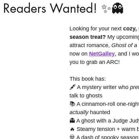
 Readers Wanted! ✨👻
Looking for your next 
cozy,
season treat?
 My upcoming
attract romance, 
Ghost of a
now on 
NetGalle
y
, and I wo
you to grab an ARC!
This book has:
🖋️ A mystery writer who 
pre
talk to ghosts
📚 A cinnamon-roll one-nigh
actually
 haunted
👻 A ghost with a Judge Ju
🔥 Steamy tension + warm 
💀 A dash of spooky season