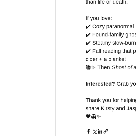
than life or death.
If you love:
✔️ Cozy paranormal
✔️ Found-family gho
✔️ Steamy slow-bur
✔️ Fall reading that p
cider + a blanket
📚✨ Then 
Ghost of 
Interested?
 Grab y
Thank you for helping
share Kirsty and Jasp
🖤👻✨