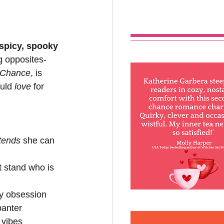
 spicy, spooky 
 opposites-
 Chance
, is 
uld 
love
 for 
tends
 she can 
t stand who is 
dy obsession
banter
 vibes