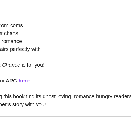
 rom-coms
st chaos
n romance
airs perfectly with 
a Chance
 is for you!
our ARC 
here.
 this book find its ghost-loving, romance-hungry readers. 
er’s story with you!