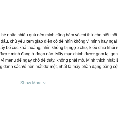
n bè nhắc nhiều quá nên mình cũng bấm vô coi thử cho biết thôi.
 đâu, chủ yếu xem giao diện có dễ nhìn không vì mình hay ngại 
thấy bố cục khá thoáng, nhìn không bị ngợp chữ, kiểu chia khối r
 được mình đang ở đoạn nào. Mấy mục chính được gom lại gọn
 vì menu để ngay chỗ dễ thấy, không phải mò. Mình thích nhất l
ạng danh sách/ô nên mắt đỡ mệt, nhất là mấy phần dạng bảng cột
Show More