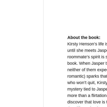
About the book:
Kirsty Henson’s life i
until she meets Jasp
roommate’s spirit is 
book. When Jasper tur
neither of them expec
romantic) sparks that
who won’t quit, Kirst
mystery tied to Jasper
more than a flirtati
discover that love is