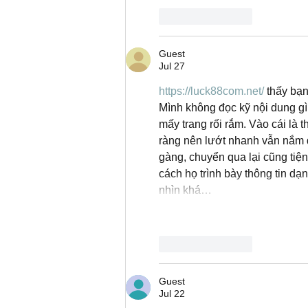
Like
Reply
Guest
Jul 27
https://luck88com.net/
 thấy bạ
Mình không đọc kỹ nội dung gì
mấy trang rối rắm. Vào cái là 
ràng nên lướt nhanh vẫn nắm
gàng, chuyển qua lại cũng tiện
cách họ trình bày thông tin d
nhìn khá…
Like
Reply
Guest
Jul 22