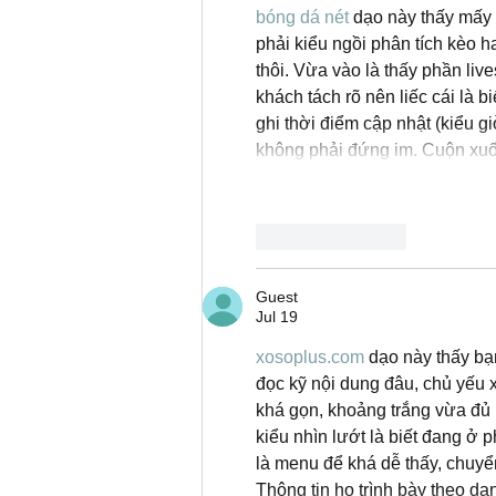
bóng dá nét
 dạo này thấy mấy 
phải kiểu ngồi phân tích kèo h
thôi. Vừa vào là thấy phần liv
khách tách rõ nên liếc cái là b
ghi thời điểm cập nhật (kiểu 
không phải đứng im. Cuộn xuố
Like
Reply
Guest
Jul 19
xosoplus.com
 dạo này thấy b
đọc kỹ nội dung đâu, chủ yếu 
khá gọn, khoảng trắng vừa đủ 
kiểu nhìn lướt là biết đang ở 
là menu để khá dễ thấy, chuyển 
Thông tin họ trình bày theo dạ