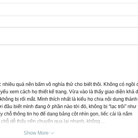
One Week Only: Her Most
Tues
Dangerous Desire is Just
Dang
$0.99!
Thur
 nhiều quá nên bấm vô nghía thử cho biết thôi. Không có ngồi 
 yếu xem cách họ thiết kế trang. Vừa vào là thấy giao diện khá d
không bị rối mắt. Mình thích nhất là kiểu họ chia nội dung thành
i đâu biết mình đang ở phần nào tới đó, không bị “lạc trôi” như 
y chỗ thông tin họ để dạng bảng cột nhìn gọn, liếc cái là nắm 
chỗ dễ thấy nên chuyển qua lại nhanh, không…
Show More