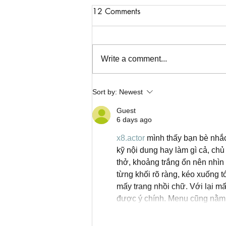
12 Comments
Write a comment...
Christmas in July... and a
Sort by:
Newest
Cover Reveal!
Guest
6 days ago
x8.actor
 mình thấy bạn bè nhắc
kỹ nội dung hay làm gì cả, chủ
thở, khoảng trắng ổn nên nhìn 
từng khối rõ ràng, kéo xuống tớ
mấy trang nhồi chữ. Với lại mấ
được ý chính. Menu cũng nằm 