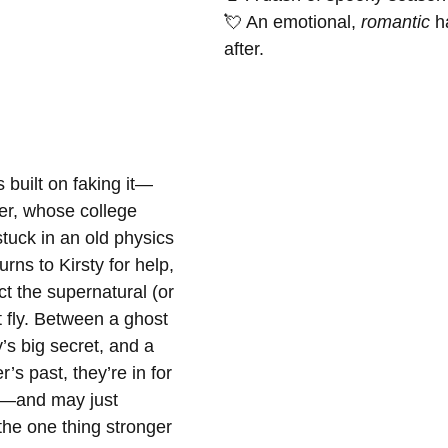
💘 An emotional, 
romantic
 h
after.
s built on faking it—
er, whose college 
stuck in an old physics 
ns to Kirsty for help, 
t the supernatural (or 
 fly. Between a ghost 
y’s big secret, and a 
’s past, they’re in for 
on—and may just 
 the one thing stronger 