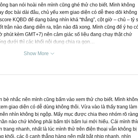
ông bạn nói hoài nên mình cũng ghé thử cho biết. Mình không 
ay đọc bài dài đâu, chủ yếu xem giao diện có dễ theo dõi không
escore KQBD để dạng bảng nhìn khá “thẳng”, cột giờ – chủ – tỷ s
iết trận nào đang diễn ra, trận nào đã xong. Mình cũng để ý họ c
giờ phút kèm GMT+7) nên cảm giác số liệu đang chạy thật chứ 
ng dưới thì các khối nội dung chia ra gọn…
Show More
ạn bè nhắc nên mình cũng bấm vào xem thử cho biết. Mình khôn
xem giao diện có dễ dùng không thôi. Vừa vào là thấy trang làm
nên nhìn không bị ngộp. Mấy mục được chia theo nhóm rõ ràng
phần nào chứ không phải bấm tới bấm lui mới hiểu. Cái mình thí
trang nhanh, nhất là lúc mình thử trên điện thoại vẫn không bị r
ng khối, các ô canh thẳng hàng nên mắt bắt nhịp nhanh, nhìn 